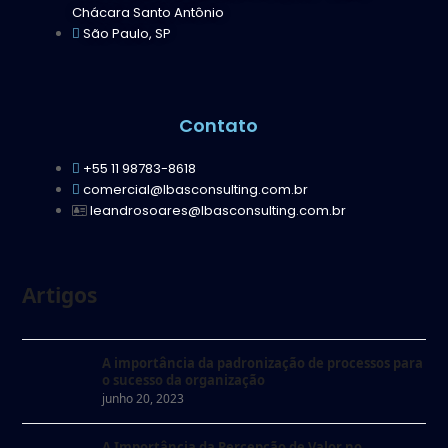
Chácara Santo Antônio
São Paulo, SP
Contato
+55 11 98783-8618
comercial@lbasconsulting.com.br
leandrosoares@lbasconsulting.com.br
Artigos
A importância da padronização de processos para
o sucesso da organização
junho 20, 2023
A Importância da Percepção de Valor no